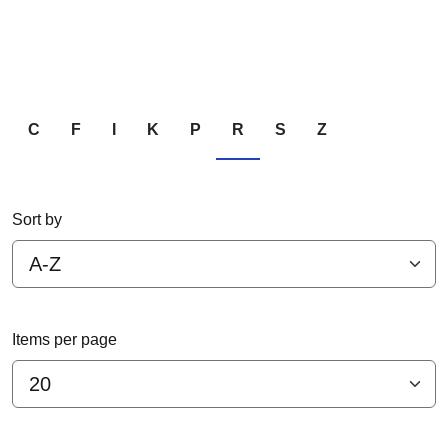
C
F
I
K
P
S
Z
R
Sort by
Items per page