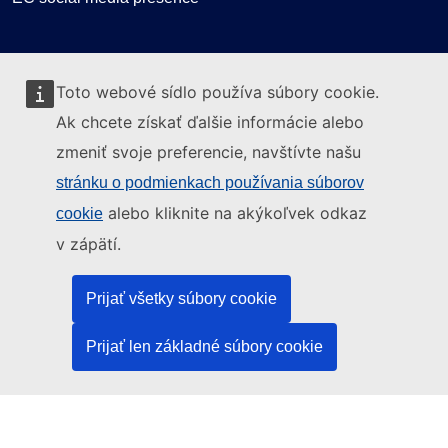
Can we help you?
Toto webové sídlo používa súbory cookie.
Glossary
Ak chcete získať ďalšie informácie alebo
FAQ
zmeniť svoje preferencie, navštívte našu
About ELA
stránku o podmienkach používania súborov
What we do
alebo kliknite na akýkoľvek odkaz
cookie
Legal
v zápätí.
Language policy
Prijať všetky súbory cookie
Privacy policy
Web accessibility
Prijať len základné súbory cookie
Legal notice
Cookies