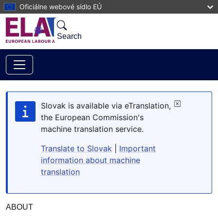
Skip to main content
Oficiálne webové sídlo EÚ
Search
Slovak is available via eTranslation,
the European Commission's
machine translation service.
Translate to Slovak
|
Important
information about machine
translation
ABOUT