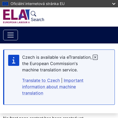
Skip to main content
Oficiální internetová stránka EU
Search
Czech is available via eTranslation,
the European Commission's
machine translation service.
Translate to Czech
|
Important
information about machine
translation