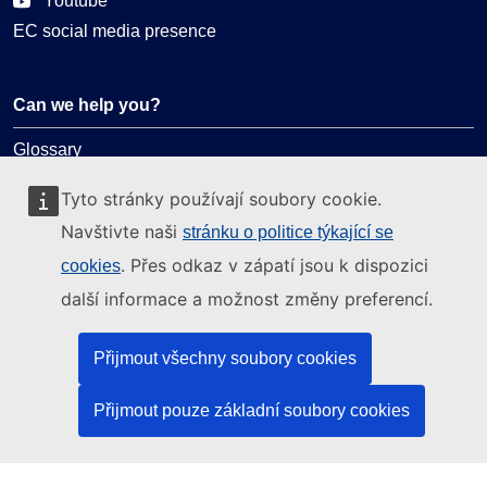
Youtube
EC social media presence
Can we help you?
Glossary
FAQ
Tyto stránky používají soubory cookie.
About ELA
Navštivte naši
stránku o politice týkající se
What we do
. Přes odkaz v zápatí jsou k dispozici
cookies
Legal
další informace a možnost změny preferencí.
Language policy
Přijmout všechny soubory cookies
Privacy policy
Web accessibility
Přijmout pouze základní soubory cookies
Legal notice
Cookies